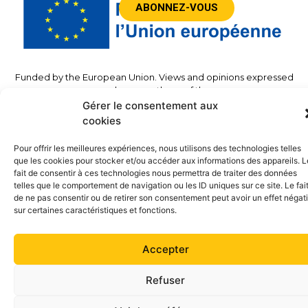
ABONNEZ-VOUS
Funded by the European Union. Views and opinions expressed
are however those of the
author(s) only and do not necessarily reflect those of the
Gérer le consentement aux
European Union or the European
cookies
Commission. Neither the European Union nor the granting
authority can be held responsible for
Pour offrir les meilleures expériences, nous utilisons des technologies telles
Them.”
que les cookies pour stocker et/ou accéder aux informations des appareils. L
fait de consentir à ces technologies nous permettra de traiter des données
telles que le comportement de navigation ou les ID uniques sur ce site. Le fai
©2023 – TwinSolar – All rights reserved –
Legal
de ne pas consentir ou de retirer son consentement peut avoir un effet négati
Notice
– Site accessible
sur certaines caractéristiques et fonctions.
Accepter
Refuser