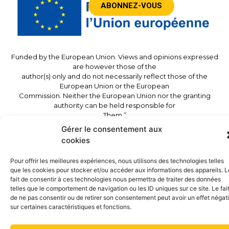
ABONNEZ-VOUS
Funded by the European Union. Views and opinions expressed
are however those of the
author(s) only and do not necessarily reflect those of the
European Union or the European
Commission. Neither the European Union nor the granting
authority can be held responsible for
Them.”
Gérer le consentement aux
cookies
©2023 – TwinSolar – All rights reserved –
Legal
Notice
– Site accessible
Pour offrir les meilleures expériences, nous utilisons des technologies telles
que les cookies pour stocker et/ou accéder aux informations des appareils. L
fait de consentir à ces technologies nous permettra de traiter des données
telles que le comportement de navigation ou les ID uniques sur ce site. Le fai
de ne pas consentir ou de retirer son consentement peut avoir un effet négati
sur certaines caractéristiques et fonctions.