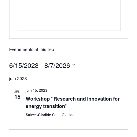
Évènements at this lieu
6/15/2023
 - 
8/7/2026
Sélectionnez
une
juin 2023
date.
juin 15, 2023
JEU
15
Workshop “Research and Innovation for
energy transition”
Sainte-Clotilde
Saint-Clotilde