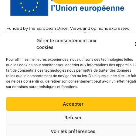
Funded by the European Union. Views and opinions expressed
are however those of the
author(s) only and do not necessarily reflect those of the
Gérer le consentement aux
European Union or the European
cookies
Commission. Neither the European Union nor the granting
authority can be held responsible for
Pour offrir les meilleures expériences, nous utilisons des technologies telles
Them.”
que les cookies pour stocker et/ou accéder aux informations des appareils. L
fait de consentir à ces technologies nous permettra de traiter des données
telles que le comportement de navigation ou les ID uniques sur ce site. Le fai
©2023 – TwinSolar – All rights reserved –
Legal
de ne pas consentir ou de retirer son consentement peut avoir un effet négati
Notice
– Site accessible
sur certaines caractéristiques et fonctions.
Accepter
Refuser
Voir les préférences