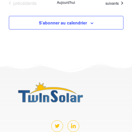
Évènements
précédents
Aujourd'hui
Évènements
suivants
S’abonner au calendrier